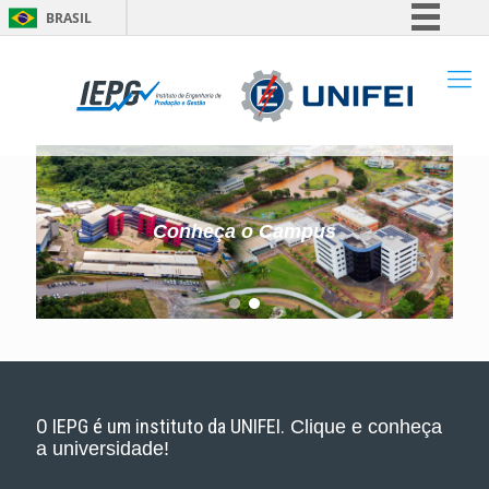
BRASIL
Simplifique!
Comunica BR
Participe
Acesso à informação
Legislação
Canais
Conheça o Campus
O IEPG é um instituto da UNIFEI.
Clique e conheça
a universidade!